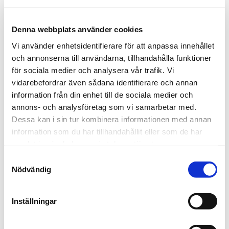
www.leabbyggplat.se
Ditt nuvarande tillstånd: Avvisa.
Denna webbplats använder cookies
Ändra ditt medgivande
Vi använder enhetsidentifierare för att anpassa innehållet
och annonserna till användarna, tillhandahålla funktioner
Cookie-deklaration uppdaterades senast 12/07/2026
av
Cookiebot
:
för sociala medier och analysera vår trafik. Vi
vidarebefordrar även sådana identifierare och annan
Nödvändig (1)
information från din enhet till de sociala medier och
Nödvändiga cookies låter dig använda
annons- och analysföretag som vi samarbetar med.
webbplatsen genom att aktivera grundläggande
Dessa kan i sin tur kombinera informationen med annan
funktioner, såsom sidnavigering och åtkomst till
information som du har tillhandahållit eller som de har
säkra områden på webbplatsen. Webbplatsen
samlat in när du har använt deras tjänster.
fungerar inte korrekt utan dessa cookies.
Samtyckesval
Maximal
Namn
Utfärdare
Ändamål
Nödvändig
lagringstid
CookieCon
Cookiebot
Indikerar
1 år
sent
medgivande för
Inställningar
cookies.