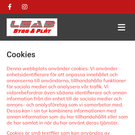
Cookies
Denna webbplats använder cookies. Vi använder
enhetsidentifierare för att anpassa innehållet och
annonserna till användarna, tillhandahålla funktioner
för sociala medier och analysera vår trafik. Vi
vidarebefordrar även sådana identifierare och annan
information från din enhet till de sociala medier och
annons- och analysföretag som vi samarbetar med.
Dessa kan i sin tur kombinera informationen med
annan information som du har tillhandahållit eller som
de har samlat in när du har använt deras tjänster.
Cookies är små textfiler som kan användas av